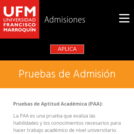
APLICA
Pruebas de Admisión
Pruebas de Aptitud Académica (PAA):
La PAA es una prueba que evalúa las
habilidades y los conocimientos necesarios para
hacer trabajo académico de nivel universitario.